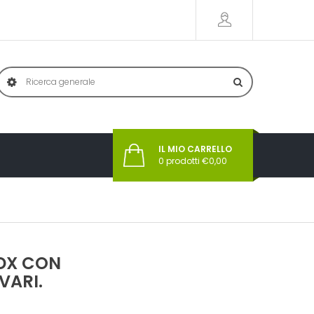
IL MIO CARRELLO
0
prodotti €
0,00
 DX CON
VARI.