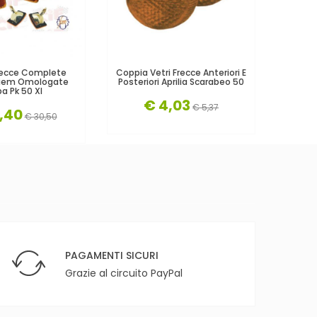
recce Complete
Coppia Vetri Frecce Anteriori E
Cp. P
 Siem Omologate
Posteriori Aprilia Scarabeo 50
Frecce 
a Pk 50 Xl
€ 4,03
€ 5,37
,40
€ 30,50
PAGAMENTI SICURI
Grazie al circuito PayPal