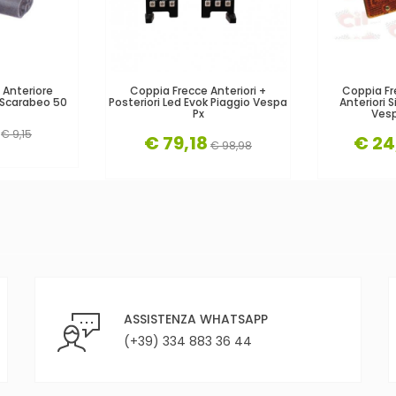
 Anteriore
Coppia Frecce Anteriori +
Coppia F
 Scarabeo 50
Posteriori Led Evok Piaggio Vespa
Anteriori
Px
Vesp
€ 9,15
€ 79,18
€ 24
€ 98,98
ASSISTENZA WHATSAPP
(+39) 334 883 36 44