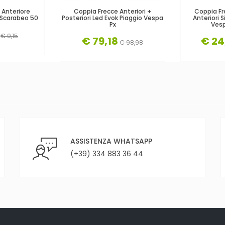
 Anteriore
Coppia Frecce Anteriori +
Coppia F
 Scarabeo 50
Posteriori Led Evok Piaggio Vespa
Anteriori
Px
Vesp
€ 9,15
€ 79,18
€ 24
€ 98,98
ASSISTENZA WHATSAPP
(+39) 334 883 36 44