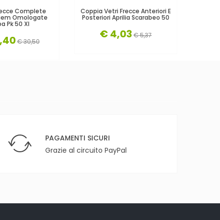
recce Complete
Coppia Vetri Frecce Anteriori E
Cp. P
 Siem Omologate
Posteriori Aprilia Scarabeo 50
Frecce 
a Pk 50 Xl
€ 4,03
€ 5,37
,40
€ 30,50
PAGAMENTI SICURI
Grazie al circuito PayPal