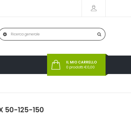
IL MIO CARRELLO
0
prodotti €
0,00
X 50-125-150