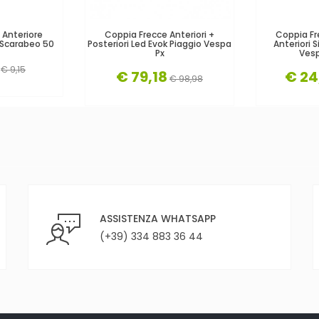
 Anteriore
Coppia Frecce Anteriori +
Coppia F
 Scarabeo 50
Posteriori Led Evok Piaggio Vespa
Anteriori
Px
Vesp
€ 9,15
€ 79,18
€ 24
€ 98,98
ASSISTENZA WHATSAPP
(+39) 334 883 36 44