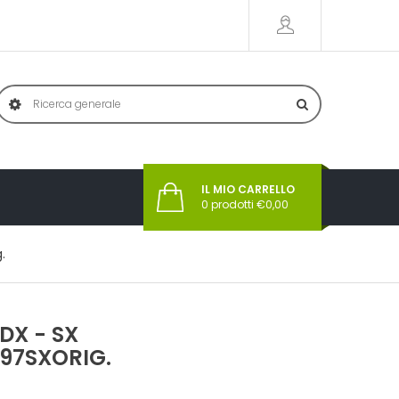
IL MIO CARRELLO
0
prodotti €
0,00
.
DX - SX
297SXORIG.