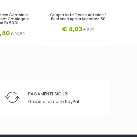
recce Complete
Coppia Vetri Frecce Anteriori E
Cp. P
 Siem Omologate
Posteriori Aprilia Scarabeo 50
Frecce 
a Pk 50 Xl
€ 4,03
€ 5,37
,40
€ 30,50
PAGAMENTI SICURI
Grazie al circuito PayPal