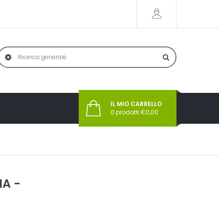
IL MIO CARRELLO
0
prodotti €
0,00
IA -