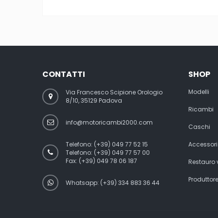
CONTATTI
SHOP
Modelli
Via Francesco Scipione Orologio
8/10, 35129 Padova
Ricambi
info@motoricambi2000.com
Caschi
Telefono:
(+39) 049 77 52 15
Accessori
Telefono:
(+39) 049 77 57 00
Fax:
(+39) 049 78 06 187
Restauro
Produttor
Whatsapp: (+39) 334 883 36 44