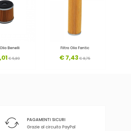
 Olio Benelli
Filtro Olio Fantic
Filtro 
,01
€ 7,43
€ 5,89
€ 8,75
PAGAMENTI SICURI
Grazie al circuito PayPal