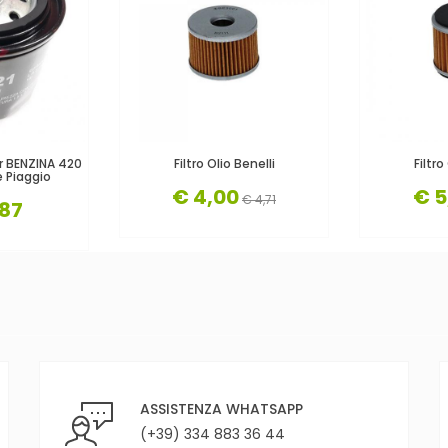
er BENZINA 420
Filtro Olio Benelli
Filtro
e Piaggio
€ 4,00
€ 5
€ 4,71
,87
ASSISTENZA WHATSAPP
(+39) 334 883 36 44