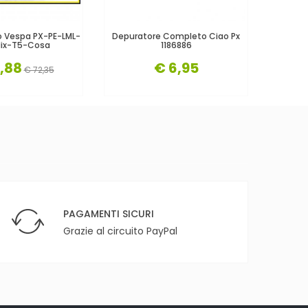
o Vespa PX-PE-LML-
Depuratore Completo Ciao Px
DOUBLE
Mix-T5-Cosa
1186886
Origi
,88
€ 6,95
€ 72,35
PAGAMENTI SICURI
Grazie al circuito PayPal