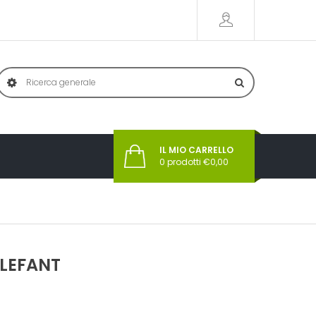
IL MIO CARRELLO
0
prodotti €
0,00
ELEFANT