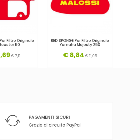
er Filtro Originale
RED SPONGE Per Filtro Originale
RED SPO
Booster 50
Yamaha Majesty 250
Peug
,69
€ 8,84
€ 7,11
€ 11,05
PAGAMENTI SICURI
Grazie al circuito PayPal