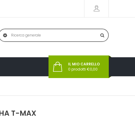
IL MIO CARRELLO
0
prodotti €
0,00
AHA T-MAX