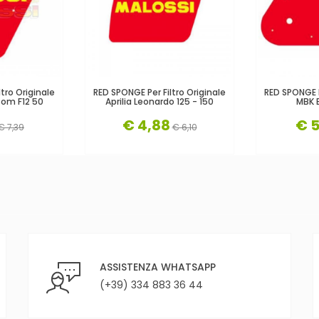
tro Originale
RED SPONGE Per Filtro Originale
RED SPONGE P
tom F12 50
Aprilia Leonardo 125 - 150
MBK 
€ 4,88
€ 5
€ 7,39
€ 6,10
ASSISTENZA WHATSAPP
(+39) 334 883 36 44