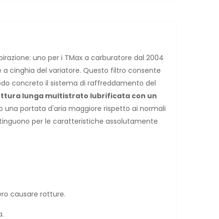
aspirazione: uno per i TMax a carburatore dal 2004
one a cinghia del variatore. Questo filtro consente
odo concreto il sistema di raffreddamento del
uttura lunga multistrato lubrificata con un
o una portata d'aria maggiore rispetto ai normali
 distinguono per le caratteristiche assolutamente
ero causare rotture.
a.