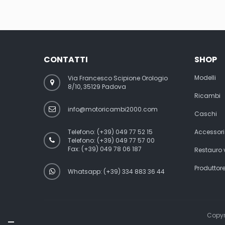
CONTATTI
SHOP
Modelli
Via Francesco Scipione Orologio
8/10, 35129 Padova
Ricambi
info@motoricambi2000.com
Caschi
Telefono:
(+39) 049 77 52 15
Accessori
Telefono:
(+39) 049 77 57 00
Fax:
(+39) 049 78 06 187
Restauro
Produttor
Whatsapp: (+39) 334 883 36 44
Copyr