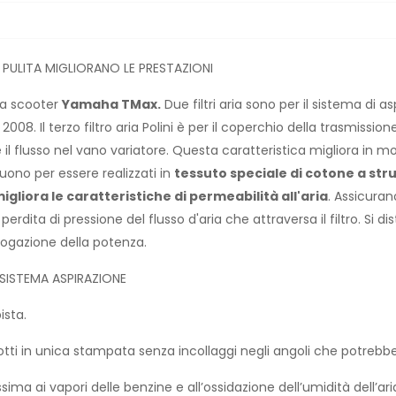
IA PULITA MIGLIORANO LE PRESTAZIONI
aria scooter
Yamaha TMax.
Due filtri aria sono per il sistema di 
2008. Il terzo filtro aria Polini è per il coperchio della trasmissi
l flusso nel vano variatore. Questa caratteristica migliora in m
inguono per essere realizzati in
tessuto speciale di cotone a str
gliora le caratteristiche di permeabilità all'aria
. Assicuran
perdita di pressione del flusso d'aria che attraversa il filtro. Si
ogazione della potenza.
 SISTEMA ASPIRAZIONE
ista.
otti in unica stampata senza incollaggi negli angoli che potrebb
sima ai vapori delle benzine e all’ossidazione dell’umidità dell’ari