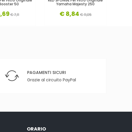
er Filtro Originale
RED SPONGE Per Filtro Originale
RED SPO
Booster 50
Yamaha Majesty 250
Peug
,69
€ 8,84
€ 7,11
€ 11,05
PAGAMENTI SICURI
Grazie al circuito PayPal
ORARIO