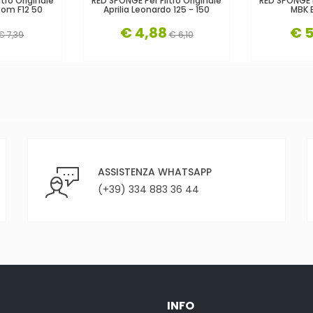
tro Originale
RED SPONGE Per Filtro Originale
RED SPONGE P
tom F12 50
Aprilia Leonardo 125 - 150
MBK 
€ 4,88
€ 5
€ 7,39
€ 6,10
ASSISTENZA WHATSAPP
(+39) 334 883 36 44
INFO