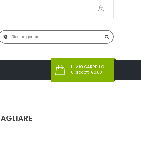
IL MIO CARRELLO
0
prodotti €
0,00
TAGLIARE