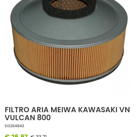
FILTRO ARIA MEIWA KAWASAKI VN
VULCAN 800
SG264843
€ 26,97