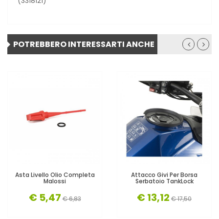
(3318121)
POTREBBERO INTERESSARTI ANCHE
Asta Livello Olio Completa
Attacco Givi Per Borsa
Malossi
Serbatoio TankLock
€ 5,47
€ 13,12
€ 6,83
€ 17,50