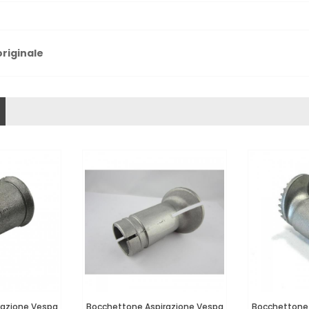
originale
razione Vespa
Bocchettone Aspirazione Vespa
Bocchettone 