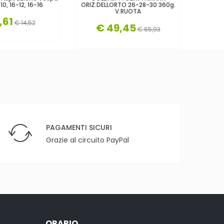
10, 16-12, 16-16
ORIZ.DELLORTO 26-28-30 360g.
V.RUOTA
,61
€ 14,52
€ 49,45
€ 65,93
PAGAMENTI SICURI
Grazie al circuito PayPal
ORARIO