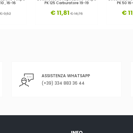
10 , 16-16
PK 125 Carburatore 19-19
PK 50 16-
€ 11,81
€ 11
€ 9,52
€ 14,76
ASSISTENZA WHATSAPP
(+39) 334 883 36 44
INFO