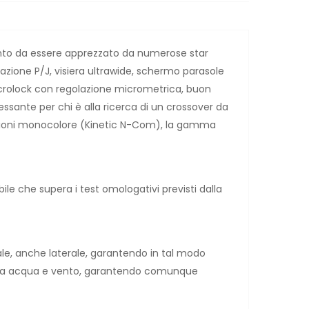
 punto da essere apprezzato da numerose star
zione P/J, visiera ultrawide, schermo parasole
Microlock con regolazione micrometrica, buon
sante per chi è alla ricerca di un crossover da
versioni monocolore (Kinetic N-Com), la gamma
le che supera i test omologativi previsti dalla
uale, anche laterale, garantendo in tal modo
ota da acqua e vento, garantendo comunque