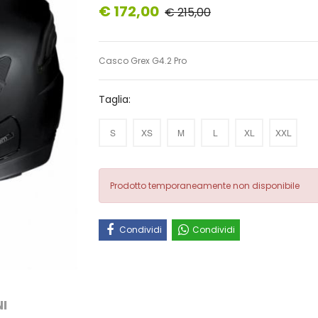
€ 172,00
€ 215,00
Casco Grex G4.2 Pro
Taglia:
S
XS
M
L
XL
XXL
Prodotto temporaneamente non disponibile
Condividi
Condividi
I