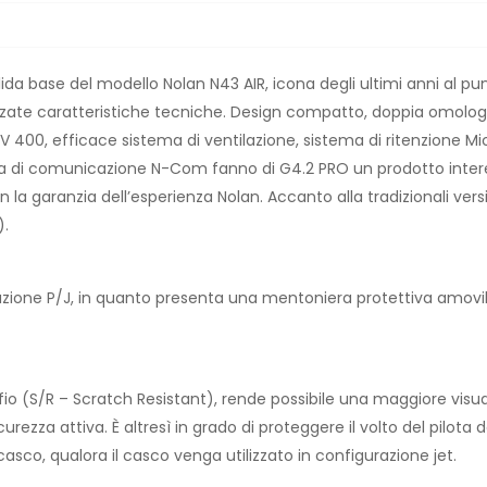
solida base del modello Nolan N43 AIR, icona degli ultimi anni al
zate caratteristiche tecniche. Design compatto, doppia omologa
V 400, efficace sistema di ventilazione, sistema di ritenzione 
ma di comunicazione N-Com fanno di G4.2 PRO un prodotto interes
on la garanzia dell’esperienza Nolan. Accanto alla tradizionali 
).
azione P/J, in quanto presenta una mentoniera protettiva amovibi
raffio (S/R – Scratch Resistant), rende possibile una maggiore vis
ezza attiva. È altresì in grado di proteggere il volto del pil
casco, qualora il casco venga utilizzato in configurazione jet.