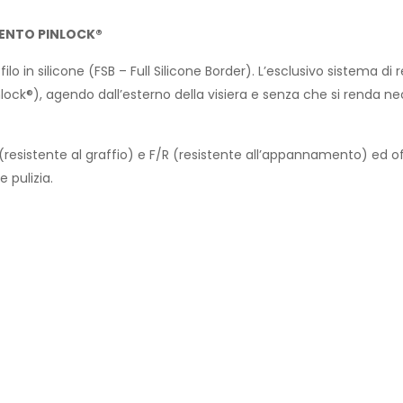
MENTO PINLOCK®
 in silicone (FSB – Full Silicone Border). L’esclusivo sistema d
Pinlock®), agendo dall’esterno della visiera e senza che si renda n
esistente al graffio) e F/R (resistente all’appannamento) ed o
pulizia.