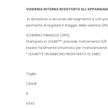
VISIERINA INTERNA RESISTENTE ALL’APPANNA
In dotazione a seconda del segmento e con profilo
permette di regolare il tiraggio della visierina (
SCHERMO PARASOLE (VPS)
Stampato in LEXAN™*, prevede trattamento S/R (r
essere facilmente smontato per manutenzione e 
* LEXAN™ È UN MARCHIO REGISTRATO DI SABIC
Taglie:
TAGLIE
6
XXXS