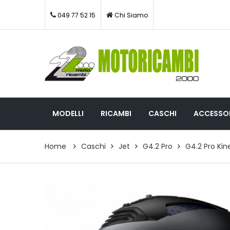
049 77 52 15
Chi Siamo
MODELLI
RICAMBI
CASCHI
ACCESSOR
Home
Caschi
Jet
G4.2 Pro
G4.2 Pro Kin