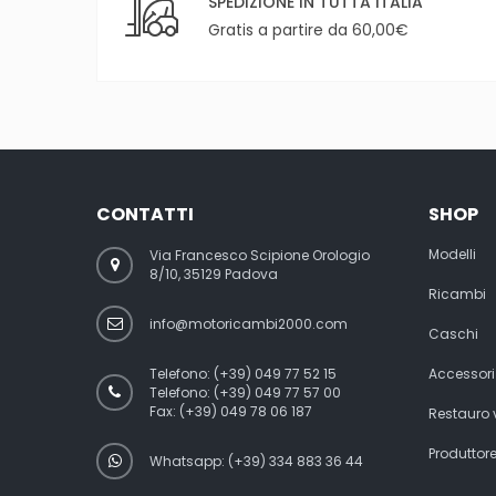
SPEDIZIONE IN TUTTA ITALIA
Gratis a partire da 60,00€
CONTATTI
SHOP
Modelli
Via Francesco Scipione Orologio
8/10, 35129 Padova
Ricambi
info@motoricambi2000.com
Caschi
Telefono:
(+39) 049 77 52 15
Accessori
Telefono:
(+39) 049 77 57 00
Fax:
(+39) 049 78 06 187
Restauro
Produttor
Whatsapp: (+39) 334 883 36 44