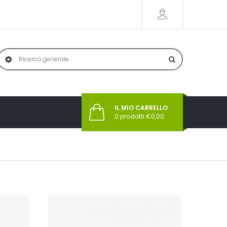
IL MIO CARRELLO
0
prodotti €
0,00