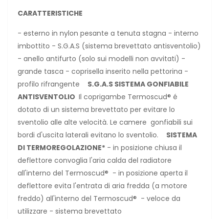
CARATTERISTICHE
- esterno in nylon pesante a tenuta stagna - interno
imbottito - S.G.A.S (sistema brevettato antisventolio)
- anello antifurto (solo sui modelli non avvitati) -
grande tasca - coprisella inserito nella pettorina -
profilo rifrangente
S.G.A.S SISTEMA GONFIABILE
ANTISVENTOLIO
Il coprigambe Termoscud® é
dotato di un sistema brevettato per evitare lo
sventolio alle alte velocità. Le camere gonfiabili sui
bordi d'uscita laterali evitano lo sventolio.
SISTEMA
DI TERMOREGOLAZIONE*
- in posizione chiusa il
deflettore convoglia l'aria calda del radiatore
all'interno del Termoscud® - in posizione aperta il
deflettore evita l'entrata di aria fredda (a motore
freddo) all'interno del Termoscud® - veloce da
utilizzare - sistema brevettato